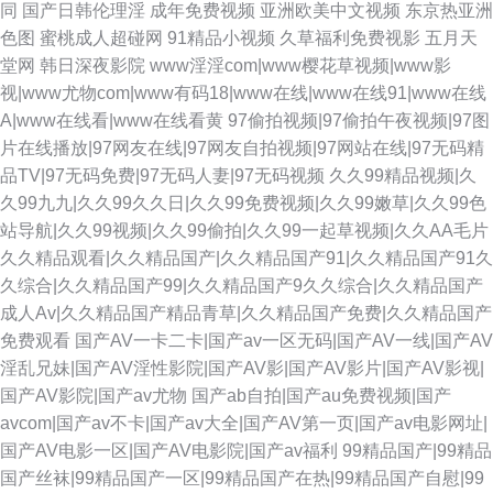
同
国产日韩伦理淫
成年免费视频
亚洲欧美中文视频
东京热亚洲
色图
蜜桃成人超碰网
91精品小视频
久草福利免费视影
五月天
堂网
韩日深夜影院
www淫淫com|www樱花草视频|www影
视|www尤物com|www有码18|www在线|www在线91|www在线
A|www在线看|www在线看黄
97偷拍视频|97偷拍午夜视频|97图
片在线播放|97网友在线|97网友自拍视频|97网站在线|97无码精
品TV|97无码免费|97无码人妻|97无码视频
久久99精品视频|久
久99九九|久久99久久日|久久99免费视频|久久99嫩草|久久99色
站导航|久久99视频|久久99偷拍|久久99一起草视频|久久AA毛片
久久精品观看|久久精品国产|久久精品国产91|久久精品国产91久
久综合|久久精品国产99|久久精品国产9久久综合|久久精品国产
成人Av|久久精品国产精品青草|久久精品国产免费|久久精品国产
免费观看
国产AV一卡二卡|国产av一区无码|国产AV一线|国产AV
淫乱兄妹|国产AV淫性影院|国产AV影|国产AV影片|国产AV影视|
国产AV影院|国产av尤物
国产ab自拍|国产au免费视频|国产
avcom|国产av不卡|国产av大全|国产AV第一页|国产av电影网址|
国产AV电影一区|国产AV电影院|国产av福利
99精品国产|99精品
国产丝袜|99精品国产一区|99精品国产在热|99精品国产自慰|99