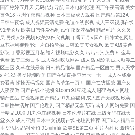
国产婷婷五月天
无码传媒导航
日本电影伦理
国产午夜高清
美女
黄色18
亚洲午夜精品视频
日本三级成人观看
国产精品第12页
日韩午夜场
成人视频高清免费
伦理在线影视
成人三级视频在线
91理论片
欧美日韩性爱福利
av午夜探花福利
精品毛片
久久叉
叉
另类人妖视频
欧美熟妇穴视频
丁香五月V国产
日韩黄色网址
豆花福利视频
轮理片自拍偷拍
日韩欧美美女视频
欧美A级黄色
影院
丁香影视五月花
福利视频电影久久
污污污污免费
91金典
免费
欧美三级日本
成人在线吃瓜网站
成人岛国影院
成人动漫二
区三区
久草在线最新
日韩精品推荐
国产精品一区自拍
男人天堂
a片123
另类视频欧美
国产在线直播
亚洲卡一卡二
成人在线免
费看黄
操操无码视频
国产高清第一页
91国产在线播放
国产女
人夜夜做
国产在线小视频
91com
91豆花成人
哪里有A片网址
精产国品
香蕉视频国产精品
91九色福利
成人国产无线视
欧美
日韩性生活片
国产伦理剧
国产精品无套无码
成年人网站免费
国
产精品1000
91九色在线视频
日本伦理片在线
三级无码在线天
堂
久久成人亚洲
日本中文视频在线
伦理剧推荐
国产成人精品日
本
97甜桃品种介绍
91插插插
欧美SE第二页
毛片内射女
激情另