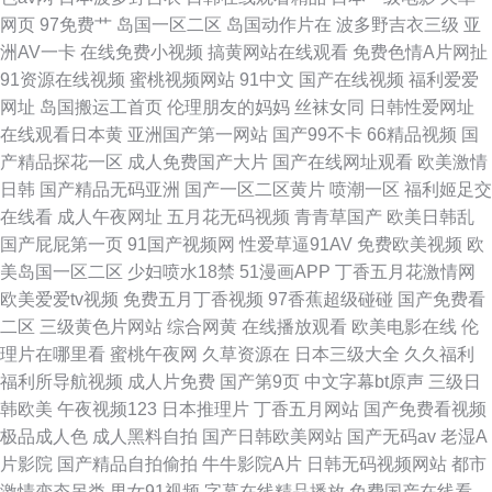
网页
97免费艹
岛国一区二区
岛国动作片在
波多野吉衣三级
亚
洲AV一卡
在线免费小视频
搞黄网站在线观看
免费色情A片网扯
91资源在线视频
蜜桃视频网站
91中文
国产在线视频
福利爱爱
网址
岛国搬运工首页
伦理朋友的妈妈
丝袜女同
日韩性爱网址
在线观看日本黄
亚洲国产第一网站
国产99不卡
66精品视频
国
产精品探花一区
成人免费国产大片
国产在线网址观看
欧美激情
日韩
国产精品无码亚洲
国产一区二区黄片
喷潮一区
福利姬足交
在线看
成人午夜网址
五月花无码视频
青青草国产
欧美日韩乱
国产屁屁第一页
91国产视频网
性爱草逼91AV
免费欧美视频
欧
美岛国一区二区
少妇喷水18禁
51漫画APP
丁香五月花激情网
欧美爱爱tv视频
免费五月丁香视频
97香蕉超级碰碰
国产免费看
二区
三级黄色片网站
综合网黄
在线播放观看
欧美电影在线
伦
理片在哪里看
蜜桃午夜网
久草资源在
日本三级大全
久久福利
福利所导航视频
成人片免费
国产第9页
中文字幕bt原声
三级日
韩欧美
午夜视频123
日本推理片
丁香五月网站
国产免费看视频
极品成人色
成人黑料自拍
国产日韩欧美网站
国产无码av
老湿A
片影院
国产精品自拍偷拍
牛牛影院A片
日韩无码视频网站
都市
激情变态另类
男女91视频
字幕在线精品播放
免费国产在线看