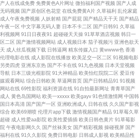
产人在线成免费
免费黄色A片网址
微拍福利国产视频
国产人成
利在线视频 久久国产高潮久久 91n视频 国产女生免费观看 最新黑料AV在线
无码视频
国产原创区色花堂
在线免费黄A片
久草福利
乱伦家庭
成人午夜免费视频
人妖射精
国产屁屁
国产精品天干天
国产精品
网站 久草日韩一区 91黄日 精品国内 综合九九 久操视频免费网在线 91N操
午夜一区
中文字幕无码人妻
日本不卡二区
国产日韩91
久草福
利视频网
91日日夜夜91
超碰碰天天操
91草草酒店视频
韩日一
豆花久久 亚洲国产综合一区 www探花02年 日本二三二区精品专区 91色城
区二区
国产激情视频网站
成人视频日本
茄子视频污
亚洲色欲天
天
成人丝瓜视频下载
日韩逼网
精东传媒入口
黄wwww色
香港
欧美日韩综合在线 91久久国产一区二区 久久九九视频免费 91cn福利 国产原
伦理电影在线
成人影院在线播放
欧美足交一区二区
91视频电影
另类四虎
亚洲东京热
国产不卡在线
91九色视频
日本天堂视频
创自偷自拍系列 在线男人天 豆花电影在线播放 四虎AV电影 俺来也俺去肛交
导航
日本三级光棍影院
91大神精品
欧美怡红院院二区
爱豆传
媒观看网站
综合日韩欧美
草逼网首页
国产日韩精品91
91视频
色色97爱 91在线资源网 欧美福利姬在线观看 91偷拍字幕视频 麻豆操操操
网站在线
69性影院
福利资源在线
91自拍最新网址
青青草国产
成人
黄色岛国网站
欧美一xxxxx
欧美gayv
91色情激情网
中国韩
91大神精品在线 国产精品自在线 五月丁香网站首页 久久超碰成人 91擦影库
国日本高清
国产国产一区
亚洲欧洲成人
日韩在线
久久国产影视
综合
欧美69潮喷
伦理片app下载
激情视频国产精品
91草莓久草
免 极品色视频导航 91影院成人 午夜老司机福利av 91海角社区在线看 91社
超碰
成人性爱aa影院
欧美性爱插插
欧美日韩色黄片
91草莓影
院
午夜电影网久久
国产丝袜美女
国产精彩视频
操碰视屏
国产
区福利 www91线路一 蜜臀av福利在线 婷婷日夜宗 宅女寂寞影院 91制片探
福利在线
91久久影院
免费日韩电影
日韩成人影视
欧美精品性