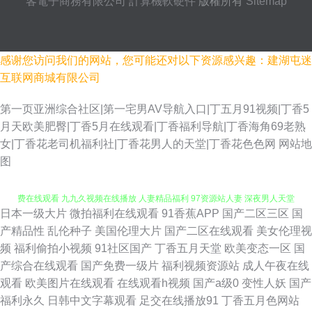
客電子商務有限公司
計算機軟硬件
版權所有
Sitemap
感谢您访问我们的网站，您可能还对以下资源感兴趣：建湖屯迷
互联网商城有限公司
第一页亚洲综合社区|第一宅男AV导航入口|丁五月91视频|丁香5
月天欧美肥臀|丁香5月在线观看|丁香福利导航|丁香海角69老熟
女|丁香花老司机福利社|丁香花男人的天堂|丁香花色色网
网站地
图
日本一级大片
微拍福利在线观看
91香蕉APP
国产二区三区
国
黄色厂库 91看片网站官网 激情综合日韩 久草资源站 91福利地址 国产电影免
产精品性
乱伦种子
美国伦理大片
国产二区在线观看
美女伦理视
频
福利偷拍小视频
91社区国产
丁香五月天堂
欧美变态一区
国
费在线观看 九九久视频在线播放 人妻精品福利 97资源站人妻 深夜男人天堂
产综合在线观看
国产免费一级片
福利视频资源站
成人午夜在线
观看
欧美图片在线观看
在线观看h视频
国产a级0
变性人妖
国产
东方四虎私人影库 亚州成高清 国产95视频 亚洲a探花 成人亚洲性夜 五月丁
福利永久
日韩中文字幕观看
足交在线播放91
丁香五月色网站