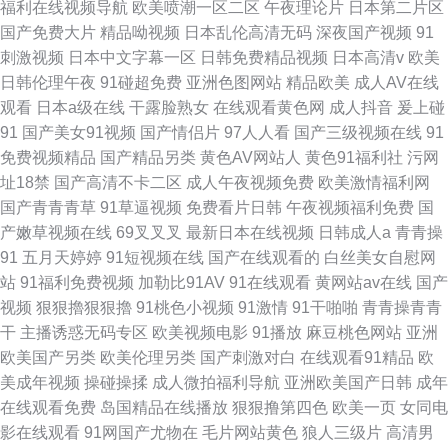
福利在线视频导航
欧美喷潮一区二区
午夜理论片
日本第二片区
国产免费大片
精品呦视频
日本乱伦高清无码
深夜国产视频
91
刺激视频
日本中文字幕一区
日韩免费精品视频
日本高清v
欧美
日韩伦理午夜
91碰超免费
亚洲色图网站
精品欧美
成人AV在线
观看
日本a级在线
干露脸熟女
在线观看黄色网
成人抖音
爰上碰
91
国产美女91视频
国产情侣片
97人人看
国产三级视频在线
91
免费视频精品
国产精品另类
黄色AV网站人
黄色91福利社
污网
址18禁
国产高清不卡二区
成人午夜视频免费
欧美激情福利网
国产青青青草
91草逼视频
免费看片日韩
午夜视频福利免费
国
产嫩草视频在线
69叉叉叉
最新日本在线视频
日韩成人a
青青操
91
五月天婷婷
91短视频在线
国产在线观看的
白丝美女自慰网
站
91福利免费视频
加勒比91AV
91在线观看
黄网站av在线
国产
视频
狠狠擼狠狠擼
91桃色小视频
91激情
91干啪啪
青青操青青
干
主播诱惑无码专区
欧美视频电影
91播放
麻豆桃色网站
亚洲
欧美国产另类
欧美伦理另类
国产刺激对白
在线观看91精品
欧
美成年视频
操碰操揉
成人微拍福利导航
亚洲欧美国产日韩
成年
在线观看免费
岛国精品在线播放
狠狠撸第四色
欧美一页
女同电
影在线观看
91网国产尤物在
毛片网站黄色
狼人三级片
高清男