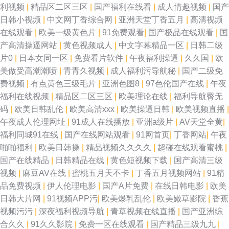
利视频
|
精品区二区三区
|
国产福利在线看
|
成人情趣视频
|
国产
日韩小视频
|
中文网丁香综合网
|
亚洲天堂丁香五月
|
高清视频
在线观看
|
欧美一级黄色片
|
91免费观看
|
国产极品在线观看
|
国
产高清操逼网站
|
黄色视频成人
|
中文字幕精品一区
|
日韩二级
片0
|
日本女同一区
|
免费看片软件
|
午夜福利操逼
|
久久国
|
欧
美做受高潮潮喷
|
青青久视频
|
成人福利污导航秘
|
国产二级免
费视频
|
有点黄色三级毛片
|
亚洲色图8
|
97色伦国产在线
|
午夜
福利在线视频
|
精品区二区三区
|
欧美理论在线
|
福利导航臀无
码
|
欧美日韩乱伦
|
欧美高清xxx
|
欧美操逼日韩
|
欧美视频直播
|
午夜成人伦理网址
|
91成人在线播放
|
亚洲a级片
|
AV天堂全黄
|
福利同城91在线
|
国产在线网站观看
|
91网首页
|
丁香网站
|
午夜
啪啪福利
|
欧美日韩操
|
精品视频久久久久
|
超碰在线观看蜜桃
|
国产在线精品
|
日韩精品在线
|
黄色短视频下载
|
国产高清三级
视频
|
麻豆AV在线
|
蜜桃五月天不卡
|
丁香五月视频网站
|
91精
品免费视频
|
伊人伦理电影
|
国产A片免费
|
在线日韩电影
|
欧美
日韩大片网
|
91视频APP污
|
欧美爆乳乱伦
|
欧美嫩草影院
|
香蕉
视频污污
|
深夜福利视频导航
|
青草视频在线直播
|
国产亚洲综
合久久
|
91久久影院
|
免费一区在线观看
|
国产精品三级九九
|