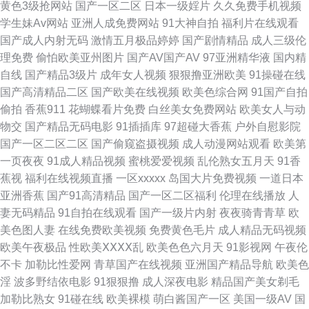
黄色3级抢网站
国产一区二区
日本一级婬片
久久免费手机视频
香蕉 AV网站免费在线观看 新视觉影院尤物视频 国产成人在线综合 亚洲无码
学生妹Av网站
亚洲人成免费网站
91大神自拍
福利片在线观看
国产成人内射无码
激情五月极品婷婷
国产剧情精品
成人三级伦
另类专区 岛国不卡Av 婷婷五月天aV www成人三级 色先锋av资源站 草莓视
理免费
偷怕欧美亚州图片
国产AV国产AV
97亚洲精华液
国内精
自线
国产精品3级片
成年女人视频
狠狠撸亚洲欧美
91操碰在线
频网站18 色一本久 97页国产精品 www成人小视频 一级黄色永久免费 国产
国产高清精品二区
国产欧美在线视频
欧美色综合网
91国产自拍
偷拍
香蕉911
花蝴蝶看片免费
白丝美女免费网站
欧美女人与动
日韩欧美色综合 91看片在线 国产在线香蕉伊 伊人大香蕉AV国产 国产熟女91
物交
国产精品无码电影
91插插库
97超碰大香蕉
户外自慰影院
国产一区二区二区
国产偷窥盗摄视频
成人动漫网站观看
欧美第
影音先锋AV最新 九一热re 国产黑丝视频 一区二区成人 久草资源福利站 日韩
一页夜夜
91成人精品视频
蜜桃爱爱视频
乱伦熟女五月天
91香
蕉视
福利在线视频直播
一区xxxxx
岛国大片免费视频
一道日本
中文字幕婷婷综合 91shufu 欧美日韩综合 男女操视频网站 阿V视频免费在线
亚洲香蕉
国产91高清精品
国产一区二区福利
伦理在线播放
人
妻无码精品
91自拍在线观看
国产一级片内射
夜夜骑青青草
欧
观看 久久偷拍 欧美性爱在线A 污网址在线观看 大香蕉9999直播 香蕉视频黄
美色图人妻
在线免费欧美视频
免费黄色毛片
成人精品无码视频
欧美午夜极品
性欧美ⅩⅩⅩⅩ乱
欧美色色六月天
91影视网
午夜伦
色 97色色com 日韩性爱综合楼 91视频福利网 91pron资源 东京热天堂91 岛
不卡
加勒比性爱网
青草国产在线视频
亚洲国产精品导航
欧美色
淫
波多野结依电影
91狠狠撸
成人深夜电影
精品国产美女剃毛
国yellow 91工厂直播 国产十区在线观看 91ncom在线观看 国产第22页 91福
加勒比熟女
91碰在线
欧美裸模
萌白酱国产一区
美国一级AV
国