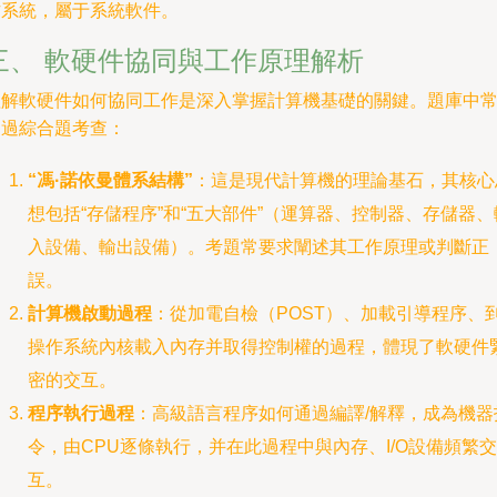
作系統，屬于系統軟件。
三、 軟硬件協同與工作原理解析
理解軟硬件如何協同工作是深入掌握計算機基礎的關鍵。題庫中
通過綜合題考查：
“馮·諾依曼體系結構”
：這是現代計算機的理論基石，其核心
想包括“存儲程序”和“五大部件”（運算器、控制器、存儲器、
入設備、輸出設備）。考題常要求闡述其工作原理或判斷正
誤。
計算機啟動過程
：從加電自檢（POST）、加載引導程序、
操作系統內核載入內存并取得控制權的過程，體現了軟硬件
密的交互。
程序執行過程
：高級語言程序如何通過編譯/解釋，成為機器
令，由CPU逐條執行，并在此過程中與內存、I/O設備頻繁交
互。