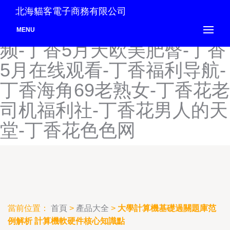
第一页亚洲综合社区-第一宅
北海貓客電子商務有限公司
男AV导航入口-丁五月91视
MENU
频-丁香5月天欧美肥臀-丁香
5月在线观看-丁香福利导航-
丁香海角69老熟女-丁香花老
司机福利社-丁香花男人的天
堂-丁香花色色网
當前位置：
首頁
>
產品大全
>
大學計算機基礎過關題庫范
例解析 計算機軟硬件核心知識點