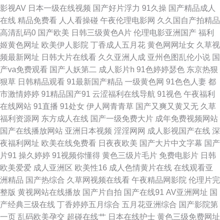
影视AV
日本一级在线视频
国产好片浮力
91久操
国产精品成人
91在线美女 影音先锋岛国电影 韩日操B wwwav网址在线 日韩3级电影在线
在线
精品免费看
人人看操碰
午夜伦理电影网
久久国自产拍精品
高清乱码0
国产欧美
日韩三级黄色A片
伦理电影亚洲国产
福利
播放 91传媒影视 福利午夜 亚洲色图在线播放 成人亚洲欧美网 91黄色小片
姬黄色网址
欧美伊人影院
丁香成人五月花
黄色网网址女
久草视
频最新网址
日韩大片在线看
久久亚洲人成
亚州色图乱伦小说
国
欧美日韩色色中色色 国产精品视频99 91黄色网入口 日韩精品午夜福利 韩日
产va免费观看
国产人妖第二
成人影片h
91色婷婷瑟色
东京热狠
狠草
日韩精品观看
91最新国产精品
一级黄色网
91色色人妻
都
自拍av 91网站下载 亚洲第四页 欧美性爱第二页 国产在线ts在线 91超碰人人
市激情婷婷
91精品国产91
云涩福利在线导航
91视色
午夜福利
在线网站
91直播
91处女
伊人网青青草
国产又爽又黄又无
久草
红杏 AV不卡在线观看网址 影音先锋人妻站 久久足交HD 91社区导航 欧美大
福利资源网
东方成人在线
国产一级免费大片
成年免费视频网站
国产在线播放网站
亚洲日本视频
淫淫网网
成人影视国产在线
深
久久 www色502com 另类五区 后入影院 91次元网 91露脸双飞 成人不卡a12
夜福利网址
欧美在线免费看
日夜夜欧美
国产大片中文字幕
国产
片91
操久婷婷
91视频你懂得
黄色三级片毛片
免费电影片
日韩
91视频入口福利姬 丝袜人妻无码网址 久久这里只有精品久久 www深爱激情
欧美爱爱
成人亚洲区
欧美性16
成人色情黄片在线
在线观看亚
洲精品
国产热综合
久草网视频在线看
午夜精品网影院
伦理片完
com av夜福利 AV加勒日欧 亚洲一区日韩激 五月婷精品特碰 欧美性爱影院一
整版
黄视网站在线播放
国产片自拍
国产在线91
AV亚洲网址
国
产经典三级在线
丁香婷婷五月综合
五月花亚洲综合
国产影院第
区二区 国产91绿帽老婆合集 91五码 影音先锋av强奸 日韩韩日免费视频 国
一页
乱码欧美孕交
超碰在线艹
日本在线护士
黄色三级免费网址