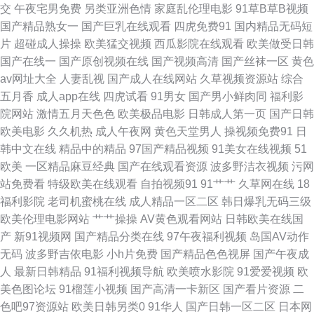
交
午夜宅男免费
另类亚洲色情
家庭乱伦理电影
91草B草B视频
花 日韩性爱综合楼 91免费福利视频 黑人性爱网站 色妞干网免费视频网站 91
国产精品熟女一
国产巨乳在线观看
四虎免费91
国内精品无码短
片
超碰成人操操
欧美猛交视频
西瓜影院在线观看
欧美做受日韩
黄色网入口站 成人在线免费网站h 色蜜桃91 91清清视频 91在线在线 狼人香
国产在线一
国产原创视频在线
国产视频高清
国产丝袜一区
黄色
av网址大全
人妻乱视
国产成人在线网站
久草视频资源站
综合
蕉综合 日韩成人无码人妻 91免费性爱色情 www国产精品com 玖玖re+精品
五月香
成人app在线
四虎试看
91男女
国产男小鲜肉同
福利影
院网站
激情五月天色色
欧美极品电影
日韩成人第一页
国产日韩
探花91在线视频 91国模吧 97影院亚洲 国产视屏91区 偷拍视频无码91 91视
欧美电影
久久机热
成人午夜网
黄色天堂男人
操视频免费91
日
韩中文在线
精品中的精品
97国产精品视频
91美女在线视频
51
频黄瓜视频 白虎黑丝91 黑人人妖自慰 亚洲成人黄色小说网站 国产福利第9
欧美
一区精品麻豆经典
国产在线观看资源
波多野洁衣视频
污网
站免费看
特级欧美在线观看
自拍视频91
91艹艹
久草网在线
18
页 亚洲肉肉网 97资总站中文字幕 欧美首页性爱 亚洲网站hnp 影音先锋av福
福利影院
老司机蜜桃在线
成人精品一区二区
韩日爆乳无码三级
欧美伦理电影网站
艹艹操操
AV黄色观看网站
日韩欧美在线国
利 老司机免费福利院18 91论坛视频 人人超碰人人色 性爱福利视频 91人人
产
新91视频网
国产精品分类在线
97午夜福利视频
岛国AV动作
无码
波多野吉依电影
小h片免费
国产精品色色视屏
国产午夜成
视频 东方影库av免费看 91网站熊猫 丝袜后入骑无套AV a俺也要去了网址 综
人
最新日韩精品
91福利视频导航
欧美喷水影院
91爱爱视频
欧
美色图论坛
91榴莲小视频
国产高清一卡新区
国产看片资源
二
合另类第13页 91在线手机视频观看 免费看男女瑟瑟的网站 91黑丝强奸后入
色吧97资源站
欧美日韩另类0
91华人
国产日韩一区二区
日本网