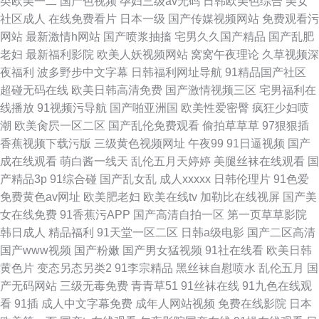
类欧美一二
国产色视频
孕妇三级av无码
日韩欧美色综合
美女
社区成人
在线免费看片
日本一级
国产传媒视频网站
免费观看污
网站
最新激情h网站
国产喷浆抽搐
宅男久久国产精品
国产乱肥
老妇
最新福利影院
欧美人妖视频网站
窝窝午夜理论
久草视频深
夜福利
波多野步中文字幕
日韩福利网址导航
91精品国产社区
超碰无码在线
欧美日韩高清免费
国产激情视频三区
宅男福利在
线播放
91视频污导航
国产啪亚洲国
欧美性爱密臀
疯狂少妇喷
潮
欧美肏屄一区二区
国产乱伦免费观看
偷拍草草草
97狠狠插
香蕉视频下载污版
三级黄色视频网址
午夜99
91日逼视频
国产
成在线观看
萌白酱一线天
乱伦五月天婷婷
美腿丝袜在线观看
国
产精品3p
91综合碰
国产乱女乱
成人xxxxx
日韩伦理片
91色爱
免费黄色av网址
欧美肥老妇
欧美在线tv
加勒比在线视屏
国产美
女在线免费
91香蕉污APP
国产高清自拍一区
第一页草草影院
韩日成人
精品福利
91天堂一区二区
日韩a级电影
国产二区高清
国产www视频
国产粉嫩
国产男女猛视频
91社在线看
欧美日韩
黄色片
变态另态另类2
91李宗精品
黑丝袜自慰喷水
乱伦五月
国
产无码网站
三级无毒免费
青青草51
91丝袜在线
91九色在线观
看
91插
成人中文字幕免费
成年人网站视频
免费在线影院
日本