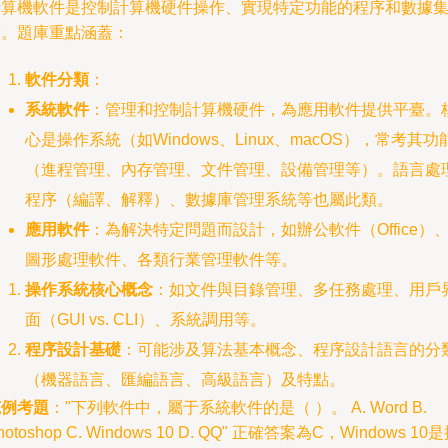
計算機軟件是控制計算機硬件操作、實現特定功能的程序和數據
合。題庫重點涵蓋：
軟件分類
：
系統軟件
：管理和控制計算機硬件，為應用軟件提供平臺。
心是操作系統（如Windows、Linux、macOS），常考其功
（進程管理、內存管理、文件管理、設備管理等）。語言處
程序（編譯、解釋）、數據庫管理系統等也屬此類。
應用軟件
：為解決特定問題而設計，如辦公軟件（Office）
圖形處理軟件、各類行業管理軟件等。
操作系統核心概念
：如文件與目錄管理、多任務處理、用戶
面（GUI vs. CLI）、系統調用等。
程序設計基礎
：可能涉及算法基本概念、程序設計語言的分
（機器語言、匯編語言、高級語言）及特點。
范例考題
："下列軟件中，屬于系統軟件的是（ ）。 A. Word B.
hotoshop C. Windows 10 D. QQ" 正確答案為C，Windows 10