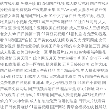
站在线免费
免费潮喷
91原创国产视频
成人吃瓜福利
国产在线9
内射视频网 91色情主站 日韩51页 91色色高清国产 91探花精品在线播放 91
操碰高清免费视频
午夜电影全集
国产AV无码
人妻系列
爱豆传
媒倩女幽魂
超清国产剧大全
91中文字幕在线
免费在线小视频
五月天色色图片网 欧美在线1P 俺来也123 偷拍探花在线网站 ts操直男最新
吃瓜福利小视频
免费91
国产日产亚洲精品
91社在线高清
人人
草香蕉
激情另类图片
亚洲欧美在线观看
成人三级成人三级
欧美
黑料 青草社区导航 超碰97人人香蕉 午夜尤物神马福利影院 成人福利午夜导
老女人bb
日日操第一页
91网豆花视频
91福利剧场
免费影视观
看
91视频国产自拍
国产美女在线视频
欧美又大
无码四虎
女同
航西瓜 宅福利91视频 精品国产不卡一区 91丝袜熟女在线资源 91免费在线观
激吻视频
极品性爱导航
欧美国产拳交喷奶
中文字幕第三页
超碰
成人影视
欧美日韩中文一区
手机看片1204
91色快播
福利撸影
看网页 伊人福利社 久草亚洲网址 中台无码激情 97国产精品一区二区 91爱豆
院
激情五月天国产
综合网五月天
美女主播青草
国产高清不卡视
频
四虎影视
欧美一区在线
操碰视频
五月天婷婷欧美
欧美大BB
视频在线观看 欧美性交91在线观看 黑丝影院91 91在线观看跳转路口 色色综
国产福利啪啪
欧洲成人午夜精品
国产精品美乳
男人操蜜桃视频
无码射精网站
18成年人网站
日本高清电影网
男女啪啪午夜视频
合日韩国产 国产一区二哥 91伪娘在线 污污色色 91碰在线观看 日韩不卡在线
免费电影在线观看
亚洲ab
成人少妇视频导航
91国产小青蛙
国
产成年免费网站
国产视频高清在线
精品香蕉
求a片网址
麻豆tv
乱码人妻 国产日韩第一页 91制作视频在线 色情仓库 AV管网 日韩午夜成人
在线观看
在线撸丝片
91草碰
国产成人激情视频
黑料吃瓜精品
偷拍
91大神合集
成人拍拍拍免费
香港伦理剧
日韩大片观看网
精品 福利社校园春色 1024精品在线视频 影音先锋人妻站 国产精品自产久久
址
日韩免费电影
91羞羞视频
国产网站
青草全福视在线
性导航