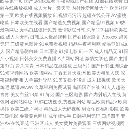
欧美第一页
国产ts在线观看
午夜影院国产在线
91操在线观看
日
韩在线播放视频
成人大片一级天天
内射性爱网址大全
欧美社区
第一页
欧美在线视频播放
91视频污污污
超碰在线公开
AV蜜桃
吃瓜
日本欧美在线看
国产精选免费视频
国产精品91视频
69热
最新网址
无码白丝强行免费
激情影院日韩
久草123
福利欧美在
线
成人片无码
日韩成人极品视频
国产在线诱惑
乱人xxxxx
超黄
无码
三级黄色图片
91免费看视频
精品午夜福利网
精品亚洲成a
人
国产精品萌白酱
日本理论
91操电影
91一区
成人精品无
91国
产小视频
日韩美女免费直播
A片网站网址
激情文学色
国产主播
第37页
青久青青
日本精品在线播放
三级A片
国产日韩亚洲综合
91短视频网站
欧美骚网站
丁香五月天亚洲
欧美大粗吊人妖
深
夜福利亚洲
人兽福利导航
91叉叉操小骚逼
成人18视频
欧美大
鸡吧
草逼wwww
久草福利免费试看
岛国国产在线
91人人超碰
青青
美女白丝18禁
91肏比
国产三区电影
国产内射后入在线
黄
色网址网站网址
97超在线视
免费视频网站
精品欧美精品v
欧美
操碰
欧美二级片网址
精品成人无码视频
男女午夜福利影院
欧美
三级电影
免费黄色网址
成年版快手
日韩福利无码
四虎四房
亚
洲AV在线豆花
亚洲区成人
美女黄片免费观看
三级网站视频网