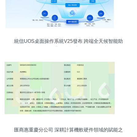
統信UOS桌面操作系統V25發布 跨端全天候智能助
手Uclaw，打通電腦與手機的軟硬件壁壘
匯商惠重慶分公司 深耕計算機軟硬件領域的賦能之