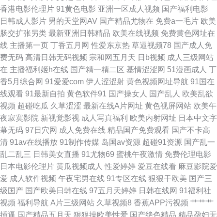
香港电影伦理片
91黄色电影
亚洲一区成人视频
国产福利电影
产在线9199视频 91日韩成人综合 手机看片福利盒子 超碰人人妻人人爽 92
日韩成人影片
男的天堂网AV
国产精品尤物在
免费a一毛片
欧美
肠交扩张另类
最新亚洲日韩精品
欧美在线视频
免费黄色网址在
恋足 91人妻丝袜一二三 国产93视频 日韩电影第二页 日韩精品自拍1 欧美三
线
主播第一页
丁香五月网
性爱东京热
草逼视频78
国产成人免
费无码
高清日韩无码视频
宗和网五月天
日b视频
成人三级网站
级网站 黄色网入口站链接 91社区入口 五月天爱婷婷 国产精品色约约约约约
在
主播福利姬h在线
国产精一精二区
基情涩涩网
51漫画成人
丁
香5月综合网
91爱爱com
伊人涩涩射
黄色视频网址导航
91国在
91色搞 午夜剧场两性人与兽 人人操超碰91 黄网9 91重口味视频 91草莓在线
线观看
91最新自拍
黄色软件91
国产操女人
国产乱人
欧美乱欲
视频
超碰吃瓜
久草涩涩
最新在线A片网址
黄色视屏网站
欧美午
丝袜伪娘影音先锋 国产性福利 91免费观看网站 91网站入口桃色 精品国产国
夜寂寞影院
新视觉影视
成人写真福利
欧美内射网址
日本中文字
幕无码
97日穴网
成人免费在线
精品国产免费观看
国产不卡高
偷在线观看 欧美性爱一区 欧美色sss 91日韩在线观看 欧美经品h版 www无
清
91av在线播放
91制作传媒
岛国av资源
超碰91资源
国产乱一
乱二乱三
日韩美女直播
91尤物69
蜜桃午夜激情
免费伦理电影
码色图 东方伊人日韩无码91 国产38页 91免费国产黑丝视频 伊人网久 玖玖
日本电影伦理片
黄瓜视频成人
性爱婷婷
爱豆在线看
麻豆影院爱
爱
成人软件视频
午夜宅男在线
91专区在线
狠狠干欧美
国产三
撸撸 丁香五月色播网 婷婷蜜桃婷婷伊人 丁香成人色网 日韩久久伊人 精品自
级国产
国产欧美日韩在线
97五月天婷婷
日韩在线网
91福利社
视频
福利导航
A片三级网站
久草视频8
香蕉APP污视频
艹艹艹
拍在线观看 91人人妻人人藻 玖玖色无码 中文八区2页 久久精品久久香蕉 色
插逼
国产精品五月天
狠狠操欧美性爱
国产绝色精品
精品孕妇无