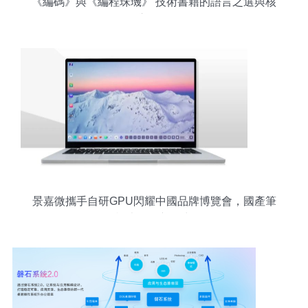
《編碼》與《編程珠璣》 技術書籍的語言之選與核
心差異
景嘉微攜手自研GPU閃耀中國品牌博覽會，國產筆
記本煥發新活力