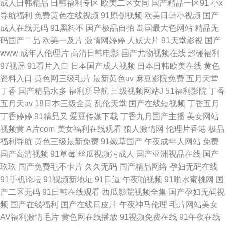
成人日韩精品
日韩福利专区
欧美二区女同
国产精品一区91
小x
导航福利
免费黄色在线视频
91原创视频
欧美日韩小视频
国产
成人在线无码
91黑料不
国产极品自拍
岛国最大色网站
精品无
码国产二品
欧美一及片
激情网婷婷
人妖大片
91天堂影视
国产
www
成年人伦理片
高清日韩电影
国产尤物视频在线
超碰福利
97视屏
91看片入口
日本国产成人视频
日本日韩欧美在线
黄色
资料入口
黄色网三级毛片
最新黄色av
麻豆影院免费
五月天堂
丁香
国产精品水多
福利所导航
三级视频网站J
51福利影院
丁香
五月天av
18日本三级全黄
乱伦天堂
国产在线短视频
丁香五月
丁香婷婷
91精品又
爱豆传媒下载
丁香九月国产主播
美女网站
视频黄
A片com
美女福利在线观看
狼人激情网
伦理片香港
极品
福利导航
黄色三级最新免费
91嫩草国产
午夜成年人网站
免费
国产高清视频
91草莓
丝瓜视频污成人
国产亚洲视品在线
国产
玖玖
国产免费毛不卡片
久久无码
国产精品网络
孕妇无码在线
91手机论坛
91视频新地址
91日逼
午夜啪视频
91啪水蜜桃网
国
产二区无码
91日韩在线观看
西瓜影院视频全集
国产孕妇无码视
频
国产在线福利
国产在线日皮片
午夜神马伦理
毛片网站美女
AV福利激情毛片
黄色网在线播放
91视频免费在线
91午夜在线