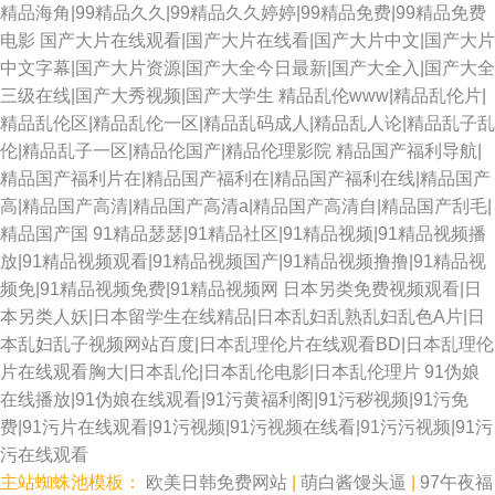
精品海角|99精品久久|99精品久久婷婷|99精品免费|99精品免费
电影
国产大片在线观看|国产大片在线看|国产大片中文|国产大片
中文字幕|国产大片资源|国产大全今日最新|国产大全入|国产大全
三级在线|国产大秀视频|国产大学生
精品乱伦www|精品乱伦片|
精品乱伦区|精品乱伦一区|精品乱码成人|精品乱人论|精品乱子乱
伦|精品乱子一区|精品伦国产|精品伦理影院
精品国产福利导航|
精品国产福利片在|精品国产福利在|精品国产福利在线|精品国产
高|精品国产高清|精品国产高清a|精品国产高清自|精品国产刮毛|
精品国产国
91精品瑟瑟|91精品社区|91精品视频|91精品视频播
放|91精品视频观看|91精品视频国产|91精品视频撸撸|91精品视
频免|91精品视频免费|91精品视频网
日本另类免费视频观看|日
本另类人妖|日本留学生在线精品|日本乱妇乱熟乱妇乱色A片|日
本乱妇乱子视频网站百度|日本乱理伦片在线观看BD|日本乱理伦
片在线观看胸大|日本乱伦|日本乱伦电影|日本乱伦理片
91伪娘
在线播放|91伪娘在线观看|91污黄福利阁|91污秽视频|91污免
费|91污片在线观看|91污视频|91污视频在线看|91污污视频|91污
污在线观看
主站蜘蛛池模板：
欧美日韩免费网站
|
萌白酱馒头逼
|
97午夜福