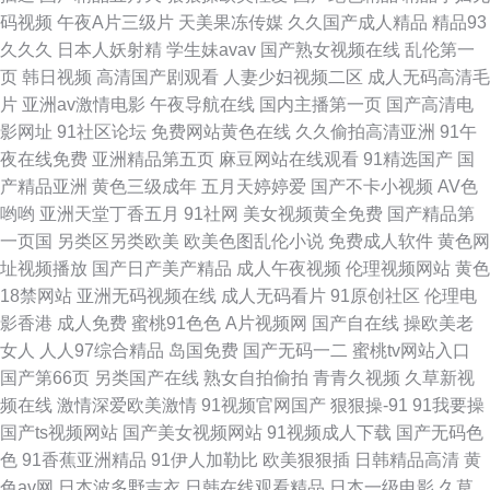
码视频
午夜A片三级片
天美果冻传媒
久久国产成人精品
精品93
欧美影网站 国产青青草热热热 91九色黄色视频 青青草原在线伊人 草莓视频
久久久
日本人妖射精
学生妹avav
国产熟女视频在线
乱伦第一
页
韩日视频
高清国产剧观看
人妻少妇视频二区
成人无码高清毛
导航 综合九九 狼伊人久久 91在线观看网站 天堂网91 国产精品自在线拍国产
片
亚洲av激情电影
午夜导航在线
国内主播第一页
国产高清电
影网址
91社区论坛
免费网站黄色在线
久久偷拍高清亚洲
91午
91老司机视频影院 日韩福利sss 福利视频导航我99 日韩91N视频 传媒视频
夜在线免费
亚洲精品第五页
麻豆网站在线观看
91精选国产
国
产精品亚洲
黄色三级成年
五月天婷婷爱
国产不卡小视频
AV色
在线看 91专区在线欢看 91福利海角 午夜麻豆多人福利 九九打炮 成人福利在
哟哟
亚洲天堂丁香五月
91社网
美女视频黄全免费
国产精品第
一页国
另类区另类欧美
欧美色图乱伦小说
免费成人软件
黄色网
线视频观看 91抖音 日本丁香五月 大香蕉青青超 91传媒综合网 欧美色图第一
址视频播放
国产日产美产精品
成人午夜视频
伦理视频网站
黄色
18禁网站
亚洲无码视频在线
成人无码看片
91原创社区
伦理电
页
影香港
成人免费
蜜桃91色色
A片视频网
国产自在线
操欧美老
女人
人人97综合精品
岛国免费
国产无码一二
蜜桃tv网站入口
国产第66页
另类国产在线
熟女自拍偷拍
青青久视频
久草新视
频在线
激情深爱欧美激情
91视频官网国产
狠狠操-91
91我要操
国产ts视频网站
国产美女视频网站
91视频成人下载
国产无码色
色
91香蕉亚洲精品
91伊人加勒比
欧美狠狠插
日韩精品高清
黄
色av网
日本波多野吉衣
日韩在线观看精品
日本一级电影
久草