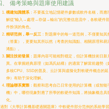
四、 備考策略與題庫使用建議
構建知識體系
：不要孤立地記憶硬件參數或軟件名稱，而應
解從“輸入→處理→存儲→輸出”的完整信息流中，各軟硬件
件扮演的角色。
精研范例，舉一反三
：對題庫中的每一道范例，不僅要知其
（答案），更要知其所以然（考查的知識點、相關原理和易
淆點）。
關注技術發展
：題庫內容可能相對穩定，但計算機技術日新
異。在掌握經典原理（如馮氏結構）的適當了解當前趨勢（
多核CPU、SSD的普及、云計算與虛擬化對軟硬件概念的延
伸）有助于深化理解。
理論聯系實際
：觀察和思考自己日常使用的計算機（或智能
機）中，哪些現象對應了所學的軟硬件知識，將抽象概念具
化。
通過對《大學計算機基礎過關題庫》中軟硬件部分范例的系統學