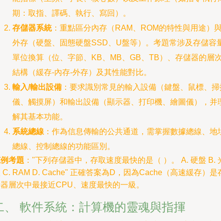
期：取指、譯碼、執行、寫回）。
存儲器系統
：重點區分內存（RAM、ROM的特性與用途）
外存（硬盤、固態硬盤SSD、U盤等）。考題常涉及存儲容
單位換算（位、字節、KB、MB、GB、TB）、存儲器的層
結構（緩存-內存-外存）及其性能對比。
輸入/輸出設備
：要求識別常見的輸入設備（鍵盤、鼠標、掃
儀、觸摸屏）和輸出設備（顯示器、打印機、繪圖儀），并
解其基本功能。
系統總線
：作為信息傳輸的公共通道，需掌握數據總線、地
總線、控制總線的功能區別。
范例考題
："下列存儲器中，存取速度最快的是（ ）。 A. 硬盤 B. 
 C. RAM D. Cache" 正確答案為D，因為Cache（高速緩存）是
儲器層次中最接近CPU、速度最快的一級。
二、 軟件系統：計算機的靈魂與指揮